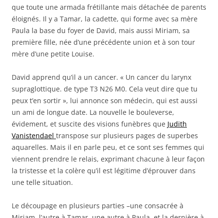
que toute une armada frétillante mais détachée de parents
éloignés. Il y a Tamar, la cadette, qui forme avec sa mère
Paula la base du foyer de David, mais aussi Miriam, sa
première fille, née d’une précédente union et à son tour
mère d’une petite Louise.
David apprend qu’il a un cancer. « Un cancer du larynx
supraglottique. de type T3 N26 M0. Cela veut dire que tu
peux t’en sortir », lui annonce son médecin, qui est aussi
un ami de longue date. La nouvelle le bouleverse,
évidement, et suscite des visions funèbres que
Judith
Vanistendael
transpose sur plusieurs pages de superbes
aquarelles. Mais il en parle peu, et ce sont ses femmes qui
viennent prendre le relais, exprimant chacune à leur façon
la tristesse et la colère qu’il est légitime d’éprouver dans
une telle situation.
Le découpage en plusieurs parties –une consacrée à
Miriam, l’autre à Tamar, une autre à Paula, et la dernière à