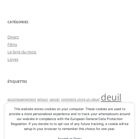
CATÉGORIES
Divers
Films
Le livre du mois
Livres
ÉTIQUETTES
deuil
accompagnement
amour
cancer
comment vivre un deuil
souffrance
francois ozon
maladie
mort
perte d'un proche
This website stores cookies on your computer. These cookies are used to
sous le sable
soutien
vivre apres un deuil
vivre deuil d un enfant
provide a more personalized experience and to track your whereabouts around
our website in compliance with the European General Data Protection
Regulation. If you decide to to opt-out of any future tracking, a cookie will be
setup in your browser to remember this choice for one year.
Accept or Deny