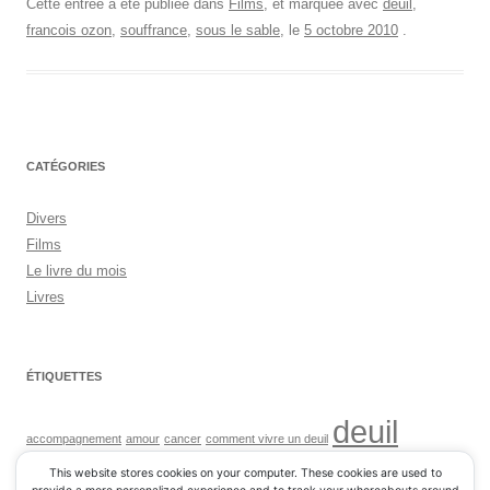
Cette entrée a été publiée dans
Films
, et marquée avec
deuil
,
francois ozon
,
souffrance
,
sous le sable
, le
5 octobre 2010
.
CATÉGORIES
Divers
Films
Le livre du mois
Livres
ÉTIQUETTES
deuil
accompagnement
amour
cancer
comment vivre un deuil
souffrance
francois ozon
maladie
mort
perte d'un proche
This website stores cookies on your computer. These cookies are used to
sous le sable
soutien
vivre apres un deuil
vivre deuil d un enfant