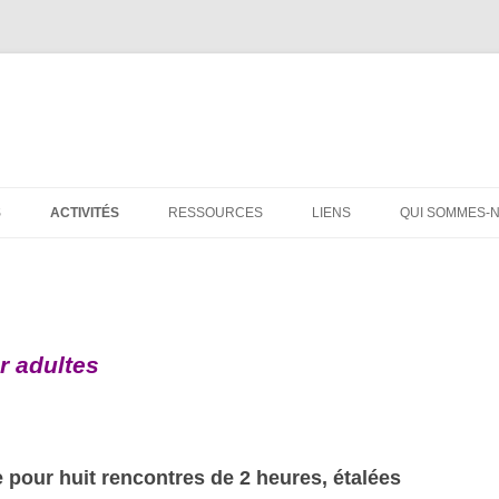
S
ACTIVITÉS
RESSOURCES
LIENS
QUI SOMMES-
ATELIER D’ÉCRITURE
DOSSIERS
GROUPES D’ENTRAIDE
ENFANTS
RENCONTRES – ECHANGES
FILMS
r adultes
SENSIBILISATION AU DEUIL
LE LIVRE DU MOIS
LIVRES
e pour huit rencontres de 2 heures, étalées
TEXTES