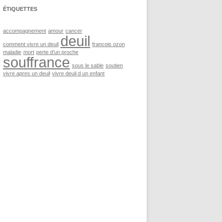
ÉTIQUETTES
accompagnement
amour
cancer
deuil
comment vivre un deuil
francois ozon
maladie
mort
perte d'un proche
souffrance
sous le sable
soutien
vivre apres un deuil
vivre deuil d un enfant