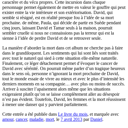
caractère et du vécu propres. Cette incursion dans chaque
personnage permet également de mettre en valeur le gouffre qui peut
exister entre la vie intérieure et son extériorisation. David, qui
semble si résigné, est en réalité presque fou à l’idée de sa mort
prochaine. de même, Paula, qui décide de partir en Suède pendant
cinq jours, laissant David et Tamar seuls à la maison, pourrait
sembler cruelle si nous ne connaissions pas la terreur qui est la
sienne à l’idée de perdre David et de se retrouver seule.
La manière d’aborder la mort dans cet album ne cherche pas à faire
dans le grandiloquent. Les sentiments qui lui sont liés sont traités
avec tout le naturel qui sied à cette situation elle-même naturelle.
Finalement, ce léger détachement permet d’évoquer le cancer de
David avec sérénité. On pourrait même parler d’un tragique heureux
dans le sens où, personne n’ignorant la mort prochaine de David,
tout le monde essaie de vivre au mieux et avec le plus d’intensité les
derniers moments en sa compagnie… avec plus ou moins de succès.
Arriver à susciter l’apaisement alors même que les situations
exigeraient plutôt qu’on se laisse complètement aller au désespoir
n’est pas évident. Toutefois, David, les femmes et la mort réussissent
à mener une danser qui y parvient parfaitement.
Cette entrée a été publiée dans
Le livre du mois
, et marquée avec
amour
,
cancer
,
maladie
,
mort
, le
7 avril 2013
par
Daniel
.