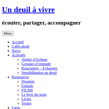
Aller
Un deuil à vivre
au
contenu
écouter, partager, accompagner
Menu
Accueil
Cafés-deuil
News
Activités
Atelier d’écriture
Groupes d’entraide
Rencontres – Echanges
Sensibilisation au deuil
Ressources
Dossiers
Enfants
FILMS
Le livre du mois
Livres
Textes
Liens