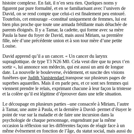
histoire complexe. En fait, il n’en sera rien. Quelques noms y
figurent par pure formalité, et en se familiarisant avec l’univers de
David, on se rend compte que celui-ci est finalement peu entouré.
Toutefois, cet entourage –constitué uniquement de femmes, lui est
bien plus proche que toute une armada frétillante mais détachée de
parents éloignés. Il y a Tamar, la cadette, qui forme avec sa mère
Paula la base du foyer de David, mais aussi Miriam, sa première
fille, née d’une précédente union et à son tour mère d’une petite
Louise.
David apprend qu’il a un cancer. « Un cancer du larynx
supraglottique. de type T3 N26 M0. Cela veut dire que tu peux t’en
sortir », lui annonce son médecin, qui est aussi un ami de longue
date. La nouvelle le bouleverse, évidement, et suscite des visions
funèbres que
Judith Vanistendael
transpose sur plusieurs pages de
superbes aquarelles. Mais il en parle peu, et ce sont ses femmes qui
viennent prendre le relais, exprimant chacune à leur façon la tristesse
et la colère qu’il est légitime d’éprouver dans une telle situation.
Le découpage en plusieurs parties –une consacrée à Miriam, l’autre
à Tamar, une autre à Paula, et la dernière à David- permet d’étayer le
point de vue sur la maladie et de faire une incursion dans la
psychologie de chaque personnage, engendrant par la même
occasion la réflexion sur les différentes façons de réagir face à un
même évènement en fonction de l’âge, du statut social, mais aussi du