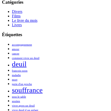
Catégories
Divers
Films
Le livre du mois
Livres
Étiquettes
accompagnement
amour
cancer
comment vivre un deuil
deuil
francois ozon
maladie
mort
perte d'un proche
souffrance
sous le sable
soutien
vivre apres un deuil
vivre deuil d un enfant