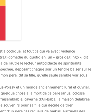
et alcoolique, et tout ce qui va avec : violence
tragi-comédie du quotidien, un « gros déglingo », dit
y a de l’autre le lecteur autodidacte de spiritualité
 empêchée, déposant chaque soir un tendre baiser sur le
 mon père, dit sa fille, qu’elle seule semble voir sous
sous-Poissy et un monde anciennement rural et ouvrier.
re quelque chose à la mort de ce père Janus, colosse
raisemblable, caverne d’Ali-Baba, la maison délabrée
e souvenirs pour sa fille qui décide de trier
ent d’un père ces recueils de haïkus, auxquels des