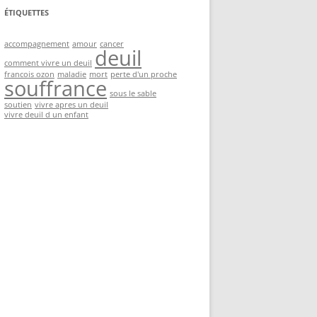
ÉTIQUETTES
accompagnement
amour
cancer
deuil
comment vivre un deuil
francois ozon
maladie
mort
perte d'un proche
souffrance
sous le sable
soutien
vivre apres un deuil
vivre deuil d un enfant