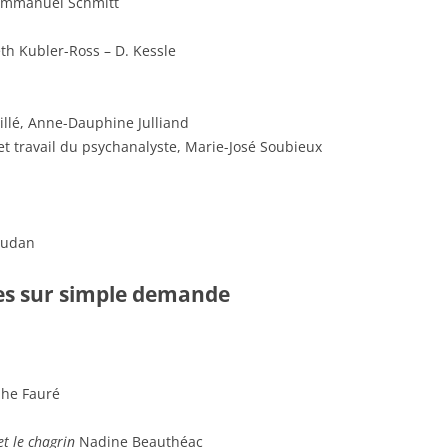
-Emmanuel Schmitt
beth Kubler-Ross – D. Kessle
illé, Anne-Dauphine Julliand
 et travail du psychanalyste, Marie-José Soubieux
audan
bles sur simple demande
phe Fauré
et le chagrin
Nadine Beauthéac