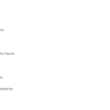
let
he Fauré
hy
ambertie