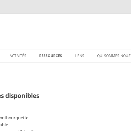
ACTIVITÉS
RESSOURCES
LIENS
QUI SOMMES-NOUS
ATELIER D’ÉCRITURE
DOSSIERS
GROUPES D’ENTRAIDE
ENFANTS
RENCONTRES – ECHANGES
FILMS
es disponibles
SENSIBILISATION AU DEUIL
LE LIVRE DU MOIS
LIVRES
Montbourquette
Fable
TEXTES