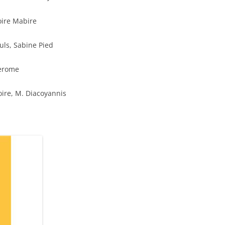
oire Mabire
uls, Sabine Pied
erome
oire, M. Diacoyannis