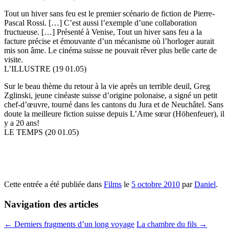
Tout un hiver sans feu est le premier scénario de fiction de Pierre-
Pascal Rossi. […] C’est aussi l’exemple d’une collaboration
fructueuse. […] Présenté à Venise, Tout un hiver sans feu a la
facture précise et émouvante d’un mécanisme où l’horloger aurait
mis son âme. Le cinéma suisse ne pouvait rêver plus belle carte de
visite.
L’ILLUSTRE (19 01.05)
Sur le beau thème du retour à la vie après un terrible deuil, Greg
Zglinski, jeune cinéaste suisse d’origine polonaise, a signé un petit
chef-d’œuvre, tourné dans les cantons du Jura et de Neuchâtel. Sans
doute la meilleure fiction suisse depuis L’Ame sœur (Höhenfeuer), il
y a 20 ans!
LE TEMPS (20 01.05)
Cette entrée a été publiée dans
Films
le
5 octobre 2010
par
Daniel
.
Navigation des articles
←
Derniers fragments d’un long voyage
La chambre du fils
→