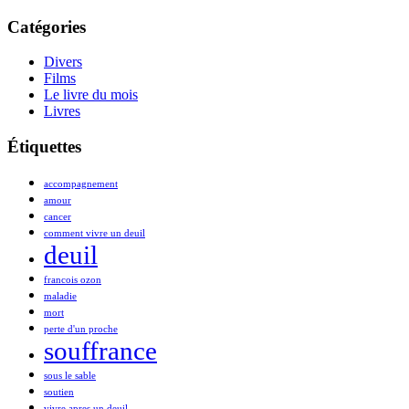
Catégories
Divers
Films
Le livre du mois
Livres
Étiquettes
accompagnement
amour
cancer
comment vivre un deuil
deuil
francois ozon
maladie
mort
perte d'un proche
souffrance
sous le sable
soutien
vivre apres un deuil