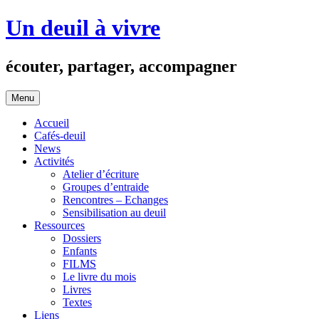
Aller
Un deuil à vivre
au
contenu
écouter, partager, accompagner
Menu
Accueil
Cafés-deuil
News
Activités
Atelier d’écriture
Groupes d’entraide
Rencontres – Echanges
Sensibilisation au deuil
Ressources
Dossiers
Enfants
FILMS
Le livre du mois
Livres
Textes
Liens